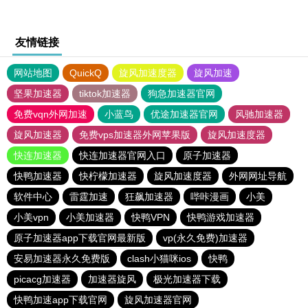
友情链接
网站地图
QuickQ
旋风加速度器
旋风加速
坚果加速器
tiktok加速器
狗急加速器官网
免费vqn外网加速
小蓝鸟
优途加速器官网
风驰加速器
旋风加速器
免费vps加速器外网苹果版
旋风加速度器
快连加速器
快连加速器官网入口
原子加速器
快鸭加速器
快柠檬加速器
旋风加速度器
外网网址导航
软件中心
雷霆加速
狂飙加速器
哔咔漫画
小美
小美vpn
小美加速器
快鸭VPN
快鸭游戏加速器
原子加速器app下载官网最新版
vp(永久免费)加速器
安易加速器永久免费版
clash小猫咪ios
快鸭
picacg加速器
加速器旋风
极光加速器下载
快鸭加速app下载官网
旋风加速器官网