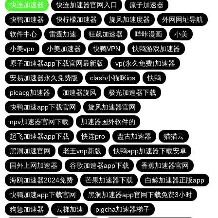
快连加速器
快连加速器官网入口
原子加速器
快鸭加速器
快柠檬加速器
旋风加速度器
外网网址导航
软件中心
雷霆加速
狂飙加速器
哔咔漫画
小美
小美vpn
小美加速器
快鸭VPN
快鸭游戏加速器
原子加速器app下载官网最新版
vp(永久免费)加速器
安易加速器永久免费版
clash小猫咪ios
快鸭
picacg加速器
加速器旋风
极光加速器下载
快鸭加速app下载官网
旋风加速器官网
npv加速器官网下载
加速器国外软件的
起飞加速器app下载
快连pro
盘古加速器
猫猫云
黑洞加速官网
老王vnp新版
快鸭app加速器下载安卓
国外上网加速器
谷歌加速器app下载
香蕉加速器官网
海鸥加速器2024免费
芒果加速器下载
白鲸加速器正版app
快鸭加速app下载官网
黑洞加速器app官网下载免费3小时
狗急加速器
云梯加速
pigcha加速器梯子