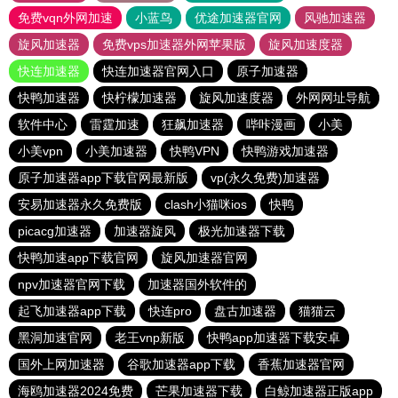
免费vqn外网加速
小蓝鸟
优途加速器官网
风驰加速器
旋风加速器
免费vps加速器外网苹果版
旋风加速度器
快连加速器
快连加速器官网入口
原子加速器
快鸭加速器
快柠檬加速器
旋风加速度器
外网网址导航
软件中心
雷霆加速
狂飙加速器
哔咔漫画
小美
小美vpn
小美加速器
快鸭VPN
快鸭游戏加速器
原子加速器app下载官网最新版
vp(永久免费)加速器
安易加速器永久免费版
clash小猫咪ios
快鸭
picacg加速器
加速器旋风
极光加速器下载
快鸭加速app下载官网
旋风加速器官网
npv加速器官网下载
加速器国外软件的
起飞加速器app下载
快连pro
盘古加速器
猫猫云
黑洞加速官网
老王vnp新版
快鸭app加速器下载安卓
国外上网加速器
谷歌加速器app下载
香蕉加速器官网
海鸥加速器2024免费
芒果加速器下载
白鲸加速器正版app